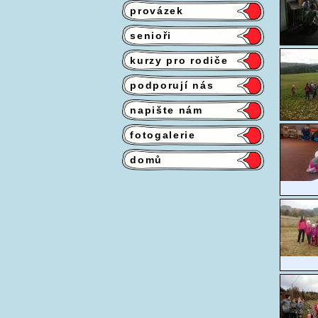
provázek
senioři
kurzy pro rodiče
podporují nás
napište nám
fotogalerie
domů