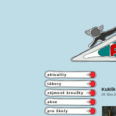
aktuality
tábory
Kuklík
zájmové kroužky
26. října 
akce
pro školy