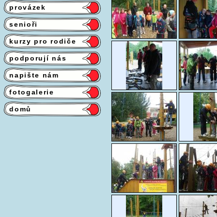
provázek
senioři
kurzy pro rodiče
podporují nás
napište nám
fotogalerie
domů