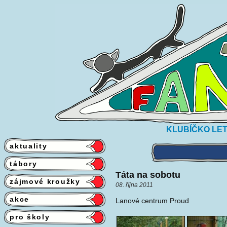
KLUBÍČKO LET
aktuality
tábory
Táta na sobotu
zájmové kroužky
08. října 2011
akce
Lanové centrum Proud
pro školy