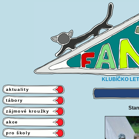
KLUBÍČKO LET
aktuality
tábory
Stan
zájmové kroužky
akce
pro školy