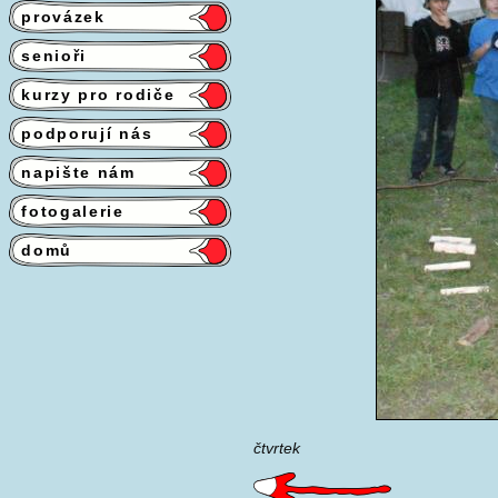
provázek
senioři
kurzy pro rodiče
podporují nás
napište nám
fotogalerie
domů
čtvrtek