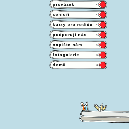
provázek
senioři
kurzy pro rodiče
podporují nás
napište nám
fotogalerie
domů