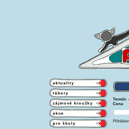
aktuality
tábory
Termín
:
zájmové kroužky
Cena
:
akce
Přihláše
pro školy